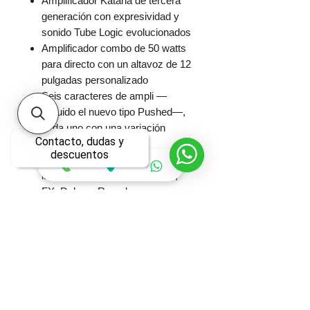
Amplificador Katana de tercera
generación con expresividad y
sonido Tube Logic evolucionados
Amplificador combo de 50 watts
para directo con un altavoz de 12
pulgadas personalizado
Seis caracteres de ampli —
incluido el nuevo tipo Pushed—,
cada uno con una variación
Contacto, dudas y
seleccionable
descuentos
Cinco secciones de efectos
independientes: Booster, Mod,
FX, Delay y Reverb
Cuatro memorias Tone Setting
para almacenar todos los ajustes
de amplificador y efectos
Power Control para conseguir a
bajo volumen el sonido y la
respuesta del equipo a plena
potencia