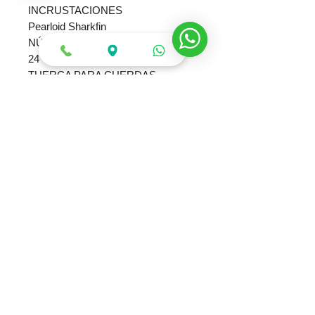
INCRUSTACIONES
Pearloid Sharkfin
NÚMERO DE TRASTES
24
TUERCA PARA CUERDAS
Floyd Rose® Licensed Jackson®
ANCHO DE CEJILLA
1.6875" (42.86 mm)
LONGITUD DE ESCALA
25.5" (64.77 cm)
PUENTE
Floyd Rose® Licensed Jackson®
Double-Locking Tremolo
LONGITUD DE ESCALA
25.5" (64.77 cm)
PASTILLA PARA PUENTE
Jackson® High-Output Humbucking
PASTILLA PARA MÁSTIL