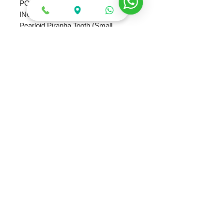
POSICIÓN DE LAS
INCRUSTACIONES
Pearloid Piranha Tooth (Small
Sharkfin)
NÚMERO DE TRASTES
24 - Jumbo
ALMA
Dual-Action
TUERCA DEL ALMA
Truss Rod Adjustment at Nut
TUERCA PARA CUERDAS
Floyd Rose® 1000 Series Locking
ANCHO DE CEJILLA
1.6875" (42.86 mm)
LONGITUD DE ESCALA
25.5" (64.77 cm)
PUENTE
Floyd Rose® Special Double-
Locking Tremolo (Recessed)