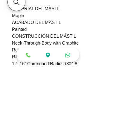
Line
MATERIAL DEL MÁSTIL
Maple
ACABADO DEL MÁSTIL
Painted
CONSTRUCCIÓN DEL MÁSTIL
Neck-Through-Body with Graphite
Reinforcement and Scarf Joint
RADIO DEL DIAPASÓN
12"-16" Compound Radius (304.8
mm to 406.4 mm)
MATERIAL DEL DIAPASÓN
Laurel
POSICIÓN DE LAS
INCRUSTACIONES
Red Sharkfin
NÚMERO DE TRASTES
24
TUERCA PARA CUERDAS
Floyd Rose® Special Locking