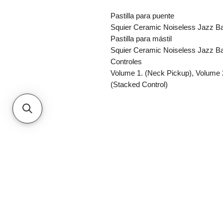
Pastilla para puente
Squier Ceramic Noiseless Jazz B
Pastilla para mástil
Squier Ceramic Noiseless Jazz B
Controles
Volume 1. (Neck Pickup), Volume 2
(Stacked Control)
2026 - METROPOLIS GUITAR
Camino Real a Cholula 4217
San Andres Cholula, PUE
222-2624419